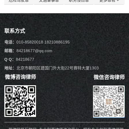
危险驾驶罪
交通肇事罪
职务侵占罪
更多
罪名 +
联系方式
电话：
010-85820018 18210886195
邮箱：
84218677@qq.com
Q Q：
84218677
地址：
北京市朝阳区建国门外大街22号赛特大厦1303
微博咨询律师
微信咨询律师