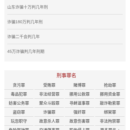
山东诈骗十万判几年刑
诈骗180万判几年刑
诈骗二千会判几年
45万诈骗判几年刑期
刑事罪名
贪污罪
受贿罪
赌博罪
抢劫罪
毒品犯罪
非法经营罪
挪用公款罪
挪用资金罪
妨害公务罪
聚众斗殴罪
寻衅滋事罪
敲诈勒索罪
盗窃罪
诈骗罪
强奸罪
绑架罪
玩忽职守
故意杀人罪
故意伤害罪
非法拘禁罪